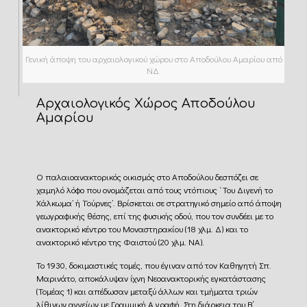
Γενική άποψη του αρχαιολογικού χώρου στο Αποδούλου Αμαρίου από
ΝΔ.
Αρχαιολογικός Χώρος Αποδούλου
Αμαρίου
Ο παλαιοανακτορικός οικισμός στο Αποδούλου δεσπόζει σε
χαμηλό λόφο που ονομάζεται από τους ντόπιους ‘ Του Διγενή το
Χάλκωμα’ ή ‘Γούρνες’. Βρίσκεται σε στρατηγικό σημείο από άποψη
γεωγραφικής θέσης, επί της φυσικής οδού, που τον συνδέει με το
ανακτορικό κέντρο του Μοναστηρακίου (18 χλμ. Δ) και το
ανακτορικό κέντρο της Φαιστού (20 χλμ. ΝΑ).
Το 1930, δοκιμαστικές τομές, που έγιναν από τον Καθηγητή Σπ.
Μαρινάτο, αποκάλυψαν ίχνη Νεοανακτορικής εγκατάστασης
(Τομέας 1) και απέδωσαν μεταξύ άλλων και τμήματα τριών
λίθινων αγγείων με Γραμμική Α γραφή. Στη διάρκεια του Β΄