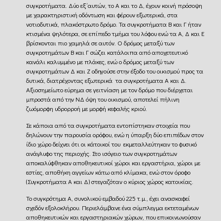
συγκροτήματα. Δύο εξ΄αυτών, το Α και το Δ, έχουν κοινή πρόσοψη
με χαρακτηριστική οδόντωση και φέρουν εξωτερικά, στα
νοτιοδυτικά, πλακόστρωτο δρόμο. Τα συγκροτήματα Β και Γ ήταν
κτισμένα ψηλότερα, σε επίπεδο τμήμα του λόφου ενώ τα Α, Δ και Ε
βρίσκονται πιο χαμηλά σε αυτόν. Ο δρόμος μεταξύ των
συγκροτημάτων Β και Γ σώζει κατάλοιπα από αποχετευτικό
κανάλι καλυμμένο με πλάκες, ενώ ο δρόμος μεταξύ των
συγκροτημάτων Δ και Ζ οδηγούσε στην έξοδο του οικισμού προς τα
δυτικά, διατρέχοντας εξωτερικά τα συγκροτήματα Α και Δ.
Αξιοσημείωτο εύρημα σε γειτνίαση με τον δρόμο που διέρχεται
μπροστά από την ΝΔ όψη του οικισμού, αποτελεί πήλινη
ζωόμορφη υδρορροή με μορφή κεφαλής κριού.
Σε κάποια από τα συγκροτήματα εντοπίστηκαν στοιχεία που
δηλώνουν την παρουσία ορόφου, ενώ η ύπαρξη δύο επιπέδων στον
ίδιο χώρο δείχνει ότι οι κάτοικοί του εκμεταλλεύτηκαν το φυσικό
ανάγλυφο της περιοχής. Στο ισόγειο των συγκροτημάτων
αποκαλύφθηκαν αποθηκευτικοί χώροι και εργαστήρια, χώροι με
εστίες, αποθήκη αγγείων κάτω από κλίμακα, ενώ στον όροφο
(Συγκροτήματα Α και Δ) στεγαζόταν ο κύριος χώρος κατοικίας.
Το συγκρότημα Α, συνολικού εμβαδού 225 τ.μ., έχει ανασκαφεί
σχεδόν εξολοκλήρου. Περιελάμβανε ένα σύμπλεγμα εκτεταμένων
αποθηκευτικών και εργαστηριακών χώρων, που επικοινωνούσαν