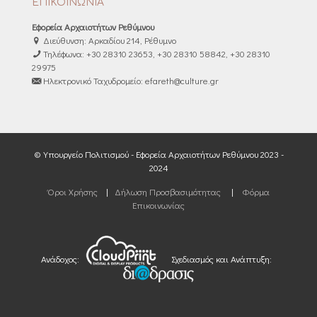
ΕΠΙΚΟΙΝΩΝΙΑ
Εφορεία Αρχαιοτήτων Ρεθύμνου
Διεύθυνση: Αρκαδίου 214, Ρέθυμνο
Τηλέφωνα: +30 28310 23653, +30 28310 58842, +30 28310
29975
Ηλεκτρονικό Ταχυδρομείο: efareth@culture.gr
© Υπουργείο Πολιτισμού - Εφορεία Αρχαιοτήτων Ρεθύμνου 2023 -
2024
Όροι Χρήσης
|
Δήλωση Προσβασιμότητας
|
Φόρμα
Επικοινωνίας
Ανάδοχος:
Σχεδιασμός και Ανάπτυξη: