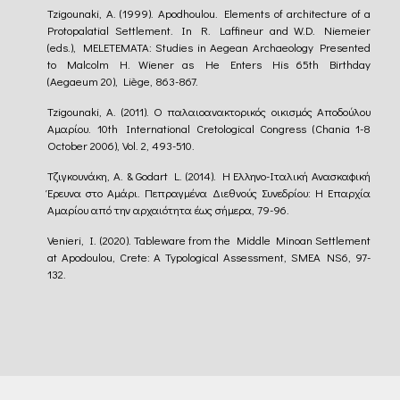
Tzigounaki, A. (1999). Apodhoulou. Elements of architecture of a
Protopalatial Settlement. In R. Laffineur and W.D. Niemeier
(eds.), MELETEMATA: Studies in Aegean Archaeology Presented
to Malcolm H. Wiener as He Enters His 65th Birthday
(Aegaeum 20), Liège, 863-867.
Tzigounaki, A. (2011). Ο παλαιοανακτορικός οικισμός Αποδούλου
Αμαρίου. 10th International Cretological Congress (Chania 1-8
October 2006), Vol. 2, 493-510.
Τζιγκουνάκη, Α. & Godart L. (2014). H Ελληνο-Ιταλική Ανασκαφική
Έρευνα στο Αμάρι. Πεπραγμένα Διεθνούς Συνεδρίου: Η Επαρχία
Αμαρίου από την αρχαιότητα έως σήμερα, 79-96.
Venieri, I. (2020). Tableware from the Middle Minoan Settlement
at Apodoulou, Crete: A Typological Assessment, SMEA NS6, 97-
132.