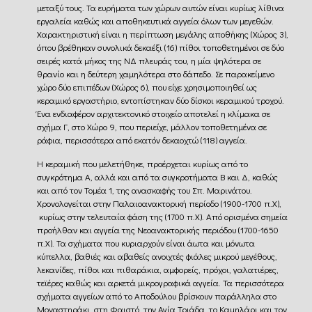
μεταξύ τους. Τα ευρήματα των χώρων αυτών είναι κυρίως λίθινα
εργαλεία καθώς και αποθηκευτικά αγγεία όλων των μεγεθών.
Χαρακτηριστική είναι η περίπτωση μεγάλης αποθήκης (Χώρος 3),
όπου βρέθηκαν συνολικά δεκαέξι (16) πίθοι τοποθετημένοι σε δύο
σειρές κατά μήκος της ΝΔ πλευράς του, η μία ψηλότερα σε
θρανίο και η δεύτερη χαμηλότερα στο δάπεδο. Σε παρακείμενο
χώρο δύο επιπέδων (Χώρος 6), που είχε χρησιμοποιηθεί ως
κεραμικό εργαστήριο, εντοπίστηκαν δύο δίσκοι κεραμικού τροχού.
Ένα ενδιαφέρον αρχιτεκτονικό στοιχείο αποτελεί η κλίμακα σε
σχήμα Γ, στο Χώρο 9, που περιείχε, μάλλον τοποθετημένα σε
ράφια, περισσότερα από εκατόν δεκαοχτώ (118) αγγεία.
Η κεραμική που μελετήθηκε, προέρχεται κυρίως από το
συγκρότημα Α, αλλά και από τα συγκροτήματα Β και Δ, καθώς
και από τον Τομέα 1, της ανασκαφής του Σπ. Μαρινάτου.
Χρονολογείται στην Παλαιοανακτορική περίοδο (1900-1700 π.Χ),
κυρίως στην τελευταία φάση της (1700 π.Χ). Από ορισμένα σημεία
προήλθαν και αγγεία της Νεοανακτορικής περιόδου (1700-1650
π.Χ). Τα σχήματα που κυριαρχούν είναι άωτα και μόνωτα
κύπελλα, βαθιές και αβαθείς ανοιχτές φιάλες μικρού μεγέθους,
λεκανίδες, πίθοι και πιθαράκια, αμφορείς, πρόχοι, γαλατιέρες,
τεϊέρες καθώς και αρκετά μικρογραφικά αγγεία. Τα περισσότερα
σχήματα αγγείων από το Αποδούλου βρίσκουν παράλληλα στο
Μοναστηράκι, στη Φαιστό, την Αγία Τριάδα, το Καμηλάρι και τον