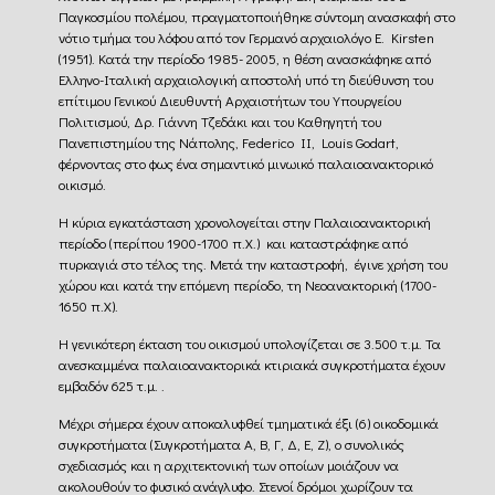
Παγκοσμίου πολέμου, πραγματοποιήθηκε σύντομη ανασκαφή στο
νότιο τμήμα του λόφου από τον Γερμανό αρχαιολόγο E. Kirsten
(1951). Κατά την περίοδο 1985- 2005, η θέση ανασκάφηκε από
Ελληνο-Ιταλική αρχαιολογική αποστολή υπό τη διεύθυνση του
επίτιμου Γενικού Διευθυντή Αρχαιοτήτων του Υπουργείου
Πολιτισμού, Δρ. Γιάννη Τζεδάκι και του Καθηγητή του
Πανεπιστημίου της Νάπολης, Federico II, Louis Godart,
φέρνοντας στο φως ένα σημαντικό μινωικό παλαιοανακτορικό
οικισμό.
Η κύρια εγκατάσταση χρονολογείται στην Παλαιοανακτορική
περίοδο (περίπου 1900-1700 π.Χ.) και καταστράφηκε από
πυρκαγιά στο τέλος της. Μετά την καταστροφή, έγινε χρήση του
χώρου και κατά την επόμενη περίοδο, τη Νεοανακτορική (1700-
1650 π.Χ).
Η γενικότερη έκταση του οικισμού υπολογίζεται σε 3.500 τ.μ. Τα
ανεσκαμμένα παλαιοανακτορικά κτιριακά συγκροτήματα έχουν
εμβαδόν 625 τ.μ. .
Μέχρι σήμερα έχουν αποκαλυφθεί τμηματικά έξι (6) οικοδομικά
συγκροτήματα (Συγκροτήματα Α, Β, Γ, Δ, Ε, Ζ), ο συνολικός
σχεδιασμός και η αρχιτεκτονική των οποίων μοιάζουν να
ακολουθούν το φυσικό ανάγλυφο. Στενοί δρόμοι χωρίζουν τα