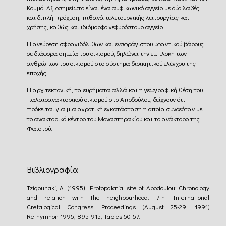
Κομμό. Αξιοσημείωτο είναι ένα αμφικωνικό αγγείο με δύο λαβές
και διπλή πρόχυση, πιθανά τελετουργικής λειτουργίας και
χρήσης, καθώς και ιδιόμορφο γεφυρόστομο αγγείο.
Η ανεύρεση σφραγιδόλιθων και ενσφράγιστου υφαντικού βάρους
σε διάφορα σημεία του οικισμού, δηλώνει την εμπλοκή των
ανθρώπων του οικισμού στο σύστημα διοικητικού ελέγχου της
εποχής.
Η αρχιτεκτονική, τα ευρήματα αλλά και η γεωγραφική θέση του
παλαιοανακτορικού οικισμού στο Αποδούλου, δείχνουν ότι
πρόκειται για μια αγροτική εγκατάσταση η οποία συνδεόταν με
το ανακτορικό κέντρο του Μοναστηρακίου και το ανάκτορο της
Φαιστού.
Βιβλιογραφία
Tzigounaki, A. (1995). Protopalatial site of Apodoulou: Chronology
and relation with the neighbourhood. 7th International
Cretalogical Congress Proceedings (August 25-29, 1991)
Rethymnon 1995, 895-915, Tables 50-57.