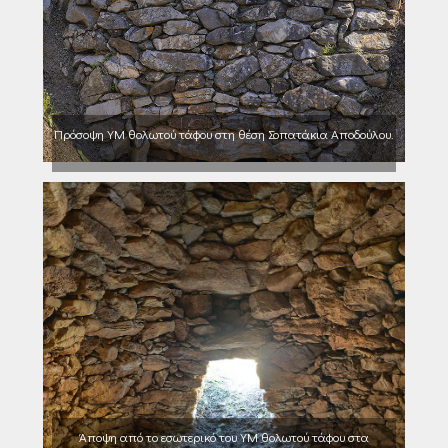
Πρόσοψη ΥΜ θολωτού τάφου στη θέση Σοπατάκια Αποδούλου.
Άποψη από το εσωτερικό του ΥΜ θολωτού τάφου στα