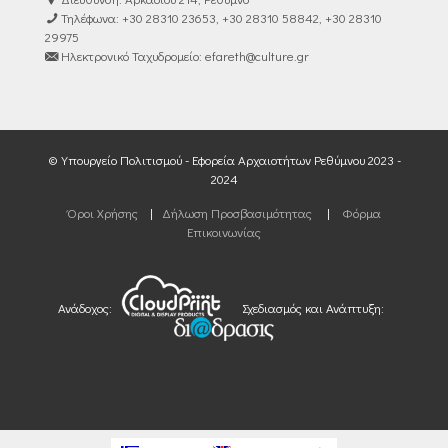
Τηλέφωνα: +30 28310 23653, +30 28310 58842, +30 28310
29975
Ηλεκτρονικό Ταχυδρομείο: efareth@culture.gr
© Υπουργείο Πολιτισμού - Εφορεία Αρχαιοτήτων Ρεθύμνου 2023 -
2024
Όροι Χρήσης
|
Δήλωση Προσβασιμότητας
|
Φόρμα
Επικοινωνίας
Ανάδοχος:
Σχεδιασμός και Ανάπτυξη: