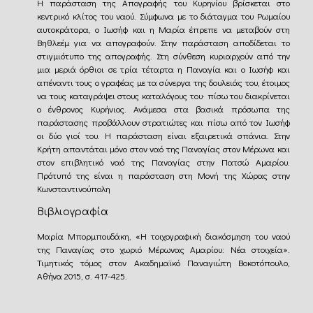
Η παράσταση της Απογραφής του Κυρηνίου βρίσκεται στο
κεντρικό κλίτος του ναού. Σύμφωνα με το διάταγμα του Ρωμαίου
αυτοκράτορα, ο Ιωσήφ και η Μαρία έπρεπε να μεταβούν στη
Βηθλεέμ για να απογραφούν. Στην παράσταση αποδίδεται το
στιγμιότυπο της απογραφής. Στη σύνθεση κυριαρχούν από την
μια μεριά όρθιοι σε τρία τέταρτα η Παναγία και ο Ιωσήφ και
απέναντι τους ο γραφέας με τα σύνεργα της δουλειάς του, έτοιμος
να τους καταγράψει στους καταλόγους του· πίσω του διακρίνεται
ο ένθρονος Κυρήνιος. Ανάμεσα στα βασικά πρόσωπα της
παράστασης προβάλλουν στρατιώτες και πίσω από τον Ιωσήφ
οι δύο γιοί του. Η παράσταση είναι εξαιρετικά σπάνια. Στην
Κρήτη απαντάται μόνο στον ναό της Παναγίας στον Μέρωνα και
στον επιβλητικό ναό της Παναγίας στην Πατσώ Αμαρίου.
Πρότυπό της είναι η παράσταση στη Μονή της Χώρας στην
Κωνσταντινούπολη
Βιβλιογραφία
Μαρία Μπορμπουδάκη, «Η τοιχογραφική διακόσμηση του ναού
της Παναγίας στο χωριό Μέρωνας Αμαρίου: Νέα στοιχεία».
Τιμητικός τόμος στον Ακαδημαϊκό Παναγιώτη Βοκοτόπουλο,
Αθήνα 2015, σ. 417-425.