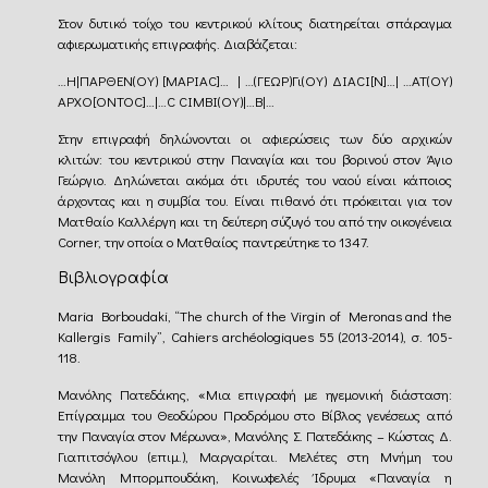
Στον δυτικό τοίχο του κεντρικού κλίτους διατηρείται σπάραγμα
αφιερωματικής επιγραφής. Διαβάζεται:
…Η|ΠΑΡΘΕΝ(ΟΥ) [ΜΑΡΙΑC]… | …(ΓΕΩΡ)Γι(ΟΥ) ΔΙΑCI[Ν]…| …ΑΤ(ΟΥ)
ΑΡΧΟ[ΟΝΤΟC]…|…C CIMBI(OY)|…Β|…
Στην επιγραφή δηλώνονται οι αφιερώσεις των δύο αρχικών
κλιτών: του κεντρικού στην Παναγία και του βορινού στον Άγιο
Γεώργιο. Δηλώνεται ακόμα ότι ιδρυτές του ναού είναι κάποιος
άρχοντας και η συμβία του. Είναι πιθανό ότι πρόκειται για τον
Ματθαίο Καλλέργη και τη δεύτερη σύζυγό του από την οικογένεια
Corner, την οποία ο Ματθαίος παντρεύτηκε το 1347.
Βιβλιογραφία
Maria Borboudaki, “The church of the Virgin of Meronas and the
Kallergis Family”, Cahiers archéologiques 55 (2013-2014), σ. 105-
118.
Μανόλης Πατεδάκης, «Μια επιγραφή με ηγεμονική διάσταση:
Επίγραμμα του Θεοδώρου Προδρόμου στο Βίβλος γενέσεως από
την Παναγία στον Μέρωνα», Μανόλης Σ. Πατεδάκης – Κώστας Δ.
Γιαπιτσόγλου (επιμ.), Μαργαρίται. Μελέτες στη Μνήμη του
Μανόλη Μπορμπουδάκη, Κοινωφελές Ίδρυμα «Παναγία η