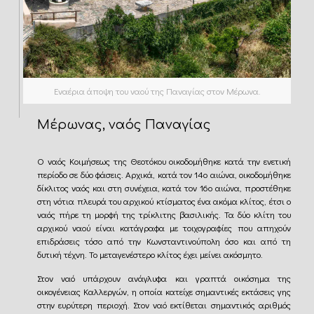
Εναέρια άποψη του ναού της Παναγίας στον Μέρωνα.
Μέρωνας, ναός Παναγίας
Ο ναός Κοιμήσεως της Θεοτόκου οικοδομήθηκε κατά την ενετική
περίοδο σε δύο φάσεις. Αρχικά, κατά τον 14ο αιώνα, οικοδομήθηκε
δίκλιτος ναός και στη συνέχεια, κατά τον 16ο αιώνα, προστέθηκε
στη νότια πλευρά του αρχικού κτίσματος ένα ακόμα κλίτος, έτσι ο
ναός πήρε τη μορφή της τρίκλιτης βασιλικής. Τα δύο κλίτη του
αρχικού ναού είναι κατάγραφα με τοιχογραφίες που απηχούν
επιδράσεις τόσο από την Κωνσταντινούπολη όσο και από τη
δυτική τέχνη. Το μεταγενέστερο κλίτος έχει μείνει ακόσμητο.
Στον ναό υπάρχουν ανάγλυφα και γραπτά οικόσημα της
οικογένειας Καλλεργών, η οποία κατείχε σημαντικές εκτάσεις γης
στην ευρύτερη περιοχή. Στον ναό εκτίθεται σημαντικός αριθμός