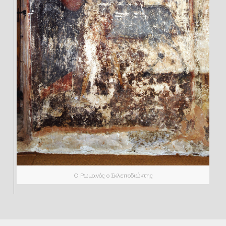
Ο Ρωμανός ο Σκλεποδιώκτης