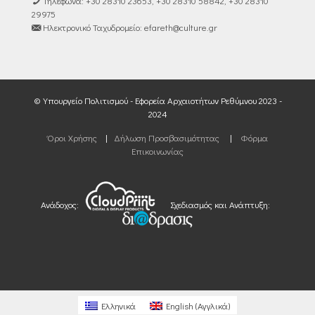
Τηλέφωνα: +30 28310 23653, +30 28310 58842, +30 28310
29975
Ηλεκτρονικό Ταχυδρομείο: efareth@culture.gr
© Υπουργείο Πολιτισμού - Εφορεία Αρχαιοτήτων Ρεθύμνου 2023 -
2024
Όροι Χρήσης
|
Δήλωση Προσβασιμότητας
|
Φόρμα
Επικοινωνίας
Ανάδοχος:
Σχεδιασμός και Ανάπτυξη:
Ελληνικά
English
(
Αγγλικά
)