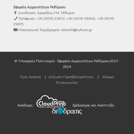
Εφορεία Αρχαιοτήτων Ρεθύμνου
Διεύθυνση: Αρκαδίου 214, Ρέθυμνο
Τηλέφωνα: +30 28310 23653, +30 28310 58842, +30 28310
29975
Ηλεκτρονικό Ταχυδρομείο: efareth@culture.gr
© Υπουργείο Πολιτισμού - Εφορεία Αρχαιοτήτων Ρεθύμνου 2023 -
2024
Όροι Χρήσης
|
Δήλωση Προσβασιμότητας
|
Φόρμα
Επικοινωνίας
Ανάδοχος:
Σχεδιασμός και Ανάπτυξη: