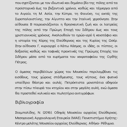
που σχετίζονται με τον ιδιωτικό και δημόσιο βίο της πόλης από τα
προϊστορικά έως τα βυζαντινά χρόνια, καθώς και τέχνεργα από
το Αιγαίο, τη Μ. Ασία, την Κύπρο, τη Φοινίκη, τις ακτές της
Συροπαλαιστίνης, την Αίγυπτο και την Ιταλική χερσόνησο. Στην
αίθουσα Β παρουσιάζονται η θρησκευτική ζωή και οι λατρείες
της πόλης από την Πρώιμη Εποχή του Σιδήρου έως και τους
χριστιανικούς χρόνους. Ακολουθούν το ηρώο-ιερό ή κενοτάφιο και
η ιστορία της Κόρης της Ελεύθερνας και της Κυρίας της Ωσέρ.
Στην αίθουσα Γ, κυριαρχεί ο Κάτω Κόσμος, οι ιδέες, οι πίστεις, οι
δοξασίες καθώς και ταφικές πρακτικές της Πρώιμης Εποχής του
Σιδήρου μέσα από τα ευρήματα του νεκροταφείου της Ορθής
Πέτρας.
Ο άμεσος περιβάλλων χώρος του Μουσείου περιλαμβάνει τις
εισόδους, τους χώρους στάθμευσης, τους κήπους, ένα φυσικό
υπαίθριο θέατρο και αυλές. Πετρόκτιστα μονοπάτια οδηγούν
στην πίσω πλευρά του κτηρίου και στην μεγάλη αυλή, ενώ άμεσα
θα προστεθεί κυλικείο και πωλητήριο αντιγράφων.
Βιβλιογραφία
Σταμπολίδης, Ν. (2016). Οδηγός Μουσείου αρχαίας Ελεύθερνας.
Μεσογειακή Αρχαιολογική Εταιρεία (ΜΑΕ), Πανεπιστήμιο Κρήτης-
Κέντρο μελέτης Μουσείου αρχαίας Ελεύθερνας. Αθήνα- Ρέθυμνο.