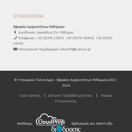
ΕΠΙΚΟΙΝΩΝΙΑ
Εφορεία Αρχαιοτήτων Ρεθύμνου
Διεύθυνση: Αρκαδίου 214, Ρέθυμνο
Τηλέφωνα: +30 28310 23653, +30 28310 58842, +30 28310
29975
Ηλεκτρονικό Ταχυδρομείο: efareth@culture.gr
© Υπουργείο Πολιτισμού - Εφορεία Αρχαιοτήτων Ρεθύμνου 2023 -
2024
Όροι Χρήσης
|
Δήλωση Προσβασιμότητας
|
Φόρμα
Επικοινωνίας
Ανάδοχος:
Σχεδιασμός και Ανάπτυξη: