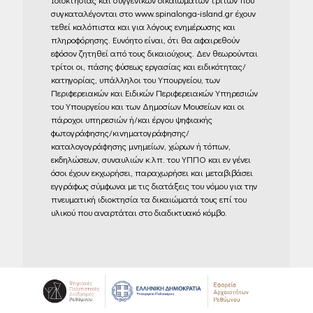
συγκαταλέγονται στο www.spinalonga-island.gr έχουν
τεθεί καλόπιστα και για λόγους ενημέρωσης και
πληροφόρησης. Ευνόητο είναι, ότι θα αφαιρεθούν
εφόσον ζητηθεί από τους δικαιούχους. Δεν θεωρούνται
τρίτοι οι, πάσης φύσεως εργασίας και ειδικότητας/
κατηγορίας, υπάλληλοι του Υπουργείου, των
Περιφερειακών και Ειδικών Περιφερειακών Υπηρεσιών
του Υπουργείου και των Δημοσίων Μουσείων και οι
πάροχοι υπηρεσιών ή/και έργου ψηφιακής
φωτογράφησης/κινηματογράφησης/
καταλογογράφησης μνημείων, χώρων ή τόπων,
εκδηλώσεων, συναυλιών κ.λπ. του ΥΠΠΟ και εν γένει
όσοι έχουν εκχωρήσει, παραχωρήσει και μεταβιβάσει
εγγράφως σύμφωνα με τις διατάξεις του νόμου για την
πνευματική ιδιοκτησία τα δικαιώματά τους επί του
υλικού που αναρτάται στο διαδικτυακό κόμβο.