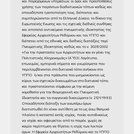
και παρεχόμενων υπηρεσιών, οι όροι και προϋποθέσεις
χρήσης των παρόντων διαδικτυακών τόπων καθώς και
οποιαδήποτε τροποποίηση τους, διέπονται και
συμπληρώνονται από το Ελληνικό Δίκαιο, το δίκαιο της
Ευρωπαϊκής Ένωσης και τις σχετικές διεθνείς συνθήκες
και αποτελεί αντικείμενο πνευματικής ιδιοκτησίας της
Εφορείας Αρχαιοτήτων Ρεθύμνου και του ΥΠΠΟ και
διέπεται από τις εθνικές και διεθνείς διατάξεις περί
Πνευματικής Ιδιοκτησίας καθώς και το ν. 3028/2002
«Για την προστασία των Αρχαιοτήτων και εν γένει της
Πολιτιστικής Κληρονομιάς» (Α΄153). Λογότυπα,
επωνυμίες, εμπορικά σήματα και γνωρίσματα που
περιλαμβάνονται στο δικτυακό τόπο ανήκουν στο
ΥΠΠΟ ή/και στα πρόσωπα που μνημονεύονται ως
κύριοι των σχετικών δικαιωμάτων στο δικτυακό τόπο,
και προστατεύονται σύμφωνα με την κείμενη
νομοθεσία για την Βιομηχανική και Πνευματική
Ιδιοκτησία και τα συγγενικά δικαιώματα (ν. 2121/1993).
Οποιαδήποτε διάταξη των ανωτέρω όρων
διαπιστωθεί ότι είναι αντίθετη με το ως άνω θεσμικό
πλαίσιο ή καταστεί εκτός ισχύος, παύει αυτοδικαίως
να ισχύει και αφαιρείται από το παρόν, χωρίς σε
καμία περίπτωση να θίγεται η ισχύς των λοιπών
όρων. Η Εφορεία Αρχαιοτήτων Ρεθύμνου και το ΥΠΠΟ