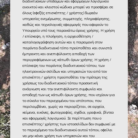
διαδικτυακών υποδομών και εφαρμογών λογισμικού
ανοικτού και κλειστού κώδικα μπορεί να προσφέρει σε
όλους (εφεξής επισκέπτης / χρήστης) δωρεάν
υπηρεσίες ενημέρωσης, συμμετοχής, πληροφόρησης,
καθώς και τεχνολογικές εφαρμογές που αφορούν το
Υπουργείο υπό τους παρακάτω όρους χρήσης. Η χρήση
/ επίσκεψη, η πλοήγηση, η αρχειοθέτηση /
καταλογογράφηση αυτών και η παραμονή στον
παρόντα διαδικτυακό τόπο προϋποθέτει και συνιστά
έμπρακτη και ανεπιφύλακτη αποδοχή των
περιγραφόμενων ως κάτωθι όρων χρήσης. Η χρήση /
επίσκεψη του παρόντος διαδικτυακού τόπου, των
ηλεκτρονικών σελίδων και υπηρεσιών του από τον
επισκέπτη / χρήστη προϋποθέτει την πρότερη της
χρήσεως του διαδικτυακού τόπου προσεκτική
ανάγνωση και την ανεπιφύλακτη συμφωνία και
αποδοχή των ως κάτωθι όρων χρήσης, που ισχύουν για
το σύνολο του περιεχομένου του ιστότοπου, που
περιλαμβάνει, χωρίς να περιορίζεται, σε αρχεία,
κείμενα, εικόνες, φωτογραφίες, σχέδια, γραφικά, βίντεο
και εφαρμογές λογισμικού. Σε περίπτωση που ο
επισκέπτης/ χρήστης των ιστοσελίδων δεν συμφωνεί με
το περιεχόμενο του διαδικτυακού αυτού τόπου, οφείλει
να μην κάνει χρήση των υπηρεσιών και του