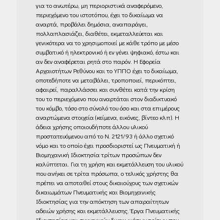
για το ανωτέρω, μη περιοριστικά αναφερόμενο,
περιεχόμενο του ιστοτόπου, έχει το δικαίωμα να
αναρτά, προβάλει δημόσια, αναπαράγει,
πολλαπλασιάζει, διαθέτει, εκμεταλλεύεται και
γενικότερα να το χρησιμοποιεί με κάθε τρόπο με μέσο
συμβατικό ή ηλεκτρονικό ή εν γένει ψηφιακό, έστω και
αν δεν αναφέρεται ρητά στο παρόν. Η Εφορεία
Αρχαιοτήτων Ρεθύνου και το ΥΠΠΟ έχει το δικαίωμα,
οποτεδήποτε να μεταβάλει, τροποποιεί, περικόπτει,
αφαιρεί, παραλλάσσει και συνθέτει κατά την κρίση
του το περιεχόμενο που αναρτάται στον διαδικτυακό
του κόμβο, τόσο στο σύνολό του όσο και στα επιμέρους
αναρτώμενα στοιχεία (κείμενα, εικόνες, βίντεο κλπ). Η
άδεια χρήσης οποιουδήποτε άλλου υλικού
προστατευόμενου από το Ν. 2121/93 ή άλλο σχετικό
νόμο και το οποίο έχει προσδιοριστεί ως Πνευματική ή
Βιομηχανική Ιδιοκτησία τρίτων προσώπων δεν
καλύπτεται. Για τη χρήση και εκμετάλλευση του υλικού
που ανήκει σε τρίτα πρόσωπα, ο τελικός χρήστης θα
πρέπει να αποταθεί στους δικαιούχους των σχετικών
δικαιωμάτων Πνευματικής και Βιομηχανικής
Ιδιοκτησίας για την απόκτηση των απαραίτητων
αδειών χρήσης και εκμετάλλευσης. Έργα Πνευματικής
Ιδιοκτησίας και συγγενικών δικαιωμάτων τρίτων που