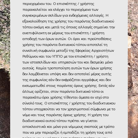
περιεχομένου του. Ο επισκέπτης / χρήστης
παρακαλείται να ελέγχει το περιεχόμενο των
συγκεκριμένων σελίδων για ενδεχόμενες αλλαγές. Η
εξακολούθηση της χρήσης του παρόντος διαδικτυακού
τόπου ακόμη και μετά τις όποιες αλλαγές σημαίνει την
ανεπιφύλακτη εκ μέρους του επισκέπτη / χρήστη
αποδοχή των όρων αυτών. Οι όροι και προϋποθέσεις
χρήσης του παρόντα δικτυακού τόπου αποτελεί τη
συνολική συμφωνία μεταξύ της Εφορείας Αρχαιοτήτων
Ρεθύμνου και του ΥΠΠΟ με τον επισκέπτη / χρήστη
των ιστοσελίδων και υπηρεσιών του και δεσμεύει μόνο
αυτούς. Καμία τροποποίηση αυτών των όρων χρήσης
δεν λαμβάνεται υπόψη και δεν αποτελεί μέρος αυτής
της συμφωνίας εάν δεν εκφράζεται εγγράφως και δεν
ενσωματωθεί στους παρόντες όρους χρήσης. Εκτός εάν
άλλως ορίζεται, στον παρόντα δικτυακό τόπο οι
παρακάτω όροι χρήσης τίθενται άμεσα εν ισχύ στο
σύνολό τους. Ο επισκέπτης / χρήστης του διαδικτυακου
τόπου υποχρεούται να τον χρησιμοποιεί σύμφωνα με το
νόμο και τους παρόντες όρους χρήσης. Η χρήση του
διαδικτυακού αυτού τόπου πρέπει να γίνεται
αποκλειστικά και μόνο για νόμιμους σκοπούς με τρόπο
που να μην περιορίζει ή εμποδίζει τη χρήση τους από
τρίτους και ο χρήστης / επισκέπτης πρέπει να μην